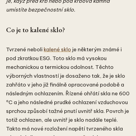
je, když před krb nebo pod krbová kamna
umístíte bezpečnostní sklo.
Co je to kalené sklo?
Tvrzené neboli
kalené sklo
je některým známé i
pod zkratkou ESG. Toto sklo má vysokou
mechanickou a termickou odolnost. Těchto
výborných vlastností je dosaženo tak, že je sklo
zahřáto v jeho již finálně opracované podobě a
následným ochlazením. Řízené ohřátí skla ne 600
°C a jeho následné prudké ochlazení vzduchovou
sprchou způsobí tažné pnutí uvnitř skla. Povrch je
totiž ochlazen, ale uvnitř je sklo nadále teplé.
Takto má nové rozložení napětí tvrzeného skla