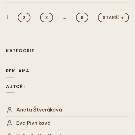
1
...
2
3
8
STARŠÍ →
KATEGORIE
REKLAMA
AUTOŘI
Aneta Štveráková
Eva Pivníková