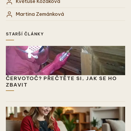
Květuše Kozáková
Martina Zemánková
STARŠÍ ČLÁNKY
ČERVOTOČ? PŘEČTĚTE SI, JAK SE HO
ZBAVIT