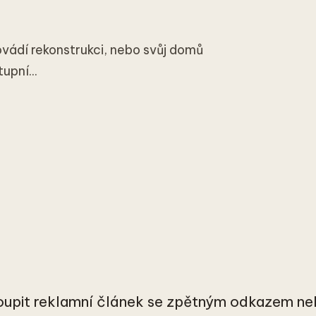
ovádí rekonstrukci, nebo svůj domů
upní...
oupit reklamní článek se zpětným odkazem ne