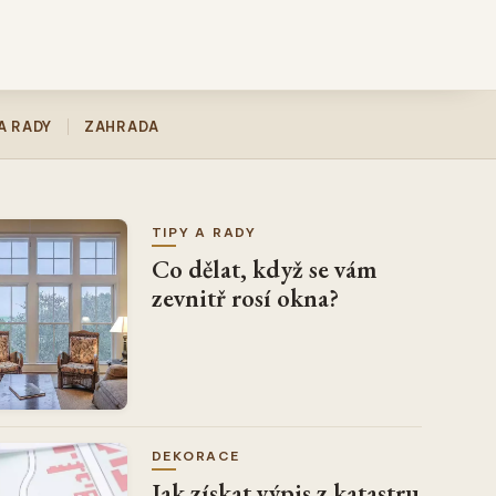
A RADY
ZAHRADA
TIPY A RADY
Co dělat, když se vám
zevnitř rosí okna?
DEKORACE
Jak získat výpis z katastru