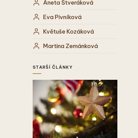
Aneta Štveráková
Eva Pivníková
Květuše Kozáková
Martina Zemánková
STARŠÍ ČLÁNKY