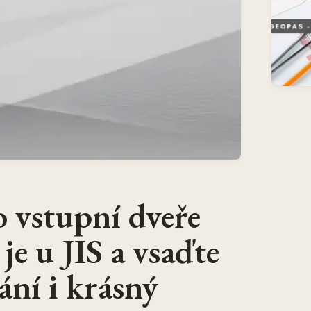
o vstupní dveře
je u JIS a vsaďte
ání i krásný