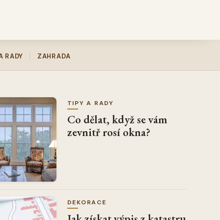
A RADY
ZAHRADA
TIPY A RADY
Co dělat, když se vám
zevnitř rosí okna?
DEKORACE
Jak získat výpis z katastru