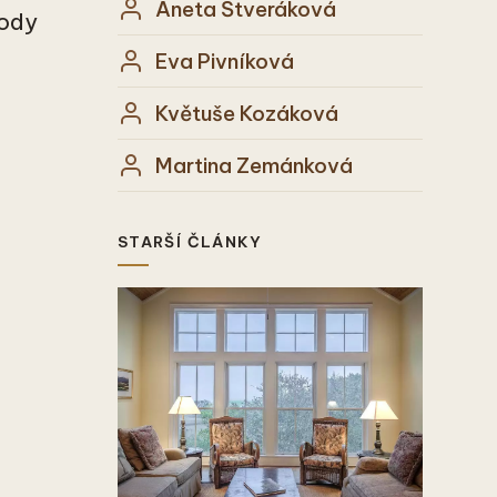
Aneta Štveráková
kody
Eva Pivníková
Květuše Kozáková
Martina Zemánková
STARŠÍ ČLÁNKY