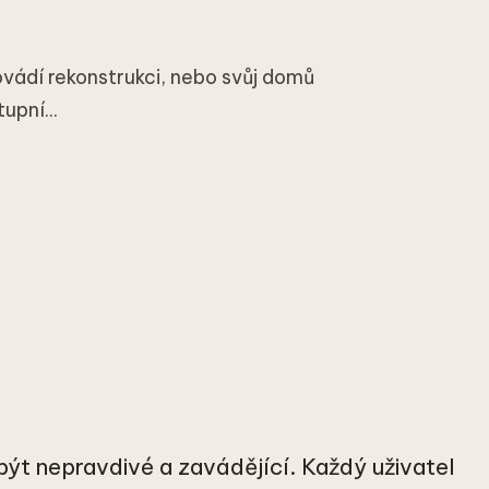
ovádí rekonstrukci, nebo svůj domů
upní...
ýt nepravdivé a zavádějící. Každý uživatel