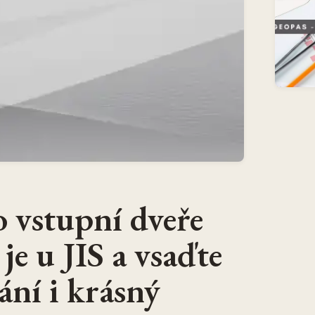
o vstupní dveře
je u JIS a vsaďte
ání i krásný