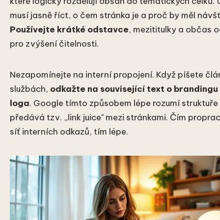
které logicky rozdělují obsah do tematických celků
musí jasně říct, o čem stránka je a proč by měl návš
Používejte krátké odstavce
, mezititulky a občas
pro zvýšení čitelnosti.
Nezapomínejte na interní propojení. Když píšete člá
službách,
odkažte na související text o brandingu
loga
. Google tímto způsobem lépe rozumí struktuř
předává tzv. „link juice" mezi stránkami. Čím propra
síť interních odkazů, tím lépe.