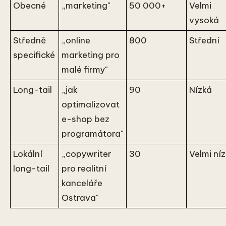
Obecné
„marketing"
50 000+
Velmi
vysoká
Středně
„online
800
Střední
specifické
marketing pro
malé firmy"
Long-tail
„jak
90
Nízká
optimalizovat
e-shop bez
programátora"
Lokální
„copywriter
30
Velmi ní
long-tail
pro realitní
kanceláře
Ostrava"