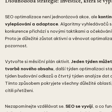
Dlouhodobá strategie: Investice, která se vyp
SEO optimalizace není jednorázová akce, ale
kontin
vylepšování a adaptace
. Algoritmy vyhledávačů s
konkurence přichází s novými taktikami a očekávání 
Proto je důležité zůstat aktivní a věnovat optimaliz
pozornost.
Vytvořte si měsíční plán aktivit.
Jeden týden může
tvorbě nového obsahu
, další týden optimalizaci sta
týden budování odkazů a čtvrtý týden analýze dat 
Tímto způsobem pokryjete všechny důležité oblasti,
cítili přetíženi.
Nezapomínejte vzdělávat se.
SEO se vyvíjí
, a co fu