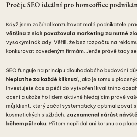
Proč je SEO ideální pro homeoffice podniká
Když jsem začínal konzultovat malé podnikatele pra
většina z nich považovala marketing za nutné zl
vysokými náklady. Věřili, že bez rozpočtu na reklam
konkurovat zavedeným firmám. Jenže právě tady se m
SEO funguje na principu dlouhodobého budování dův
Neplatíte za každé kliknutí
, jako je tomu u placený
Investujete čas a péči do vytvoření kvalitního obsa
ocení a ukáže ho lidem aktivně hledajícím právě vaš
můj klient, který začal systematicky optimalizovat 
kosmetických službách,
zaznamenal nárůst návště
během půl roku
. Přitom nepřidal ani korunu do pla