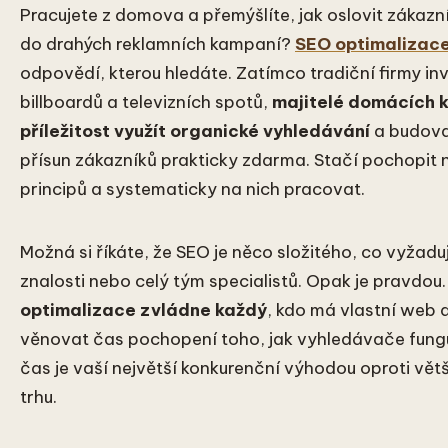
Pracujete z domova a přemýšlíte, jak oslovit zákazní
do drahých reklamních kampaní?
SEO optimalizac
odpovědí, kterou hledáte. Zatímco tradiční firmy inv
billboardů a televizních spotů,
majitelé domácích k
příležitost využít organické vyhledávání
a budovat
přísun zákazníků prakticky zdarma. Stačí pochopit 
principů a systematicky na nich pracovat.
Možná si říkáte, že SEO je něco složitého, co vyžadu
znalosti nebo celý tým specialistů. Opak je pravdou
optimalizace zvládne každý
, kdo má vlastní web 
věnovat čas pochopení toho, jak vyhledávače fungu
čas je vaší největší konkurenční výhodou oproti vě
trhu.