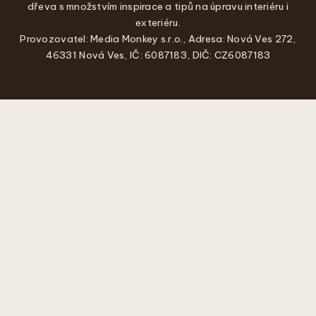
dřeva s množstvím inspirace a tipů na úpravu interiéru i
exteriéru.
Provozovatel: Media Monkey s.r.o., Adresa: Nová Ves 272,
46331 Nová Ves, IČ: 6087183, DIČ: CZ6087183