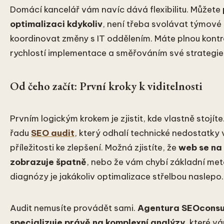
Domácí kancelář vám navíc dává flexibilitu. Můžete
optimalizaci kdykoliv
, není třeba svolávat týmové
koordinovat změny s IT oddělením. Máte plnou kont
rychlostí implementace a směřováním své strategie
Od čeho začít: První kroky k viditelnosti
Prvním logickým krokem je zjistit, kde vlastně stojít
řadu
SEO audit
, který odhalí technické nedostatky 
příležitosti ke zlepšení. Možná zjistíte, že
web se na
zobrazuje špatně
, nebo že vám chybí základní met
diagnózy je jakákoliv optimalizace střelbou naslepo.
Audit nemusíte provádět sami.
Agentura SEOconsul
specializuje právě na komplexní analýzy
, které v