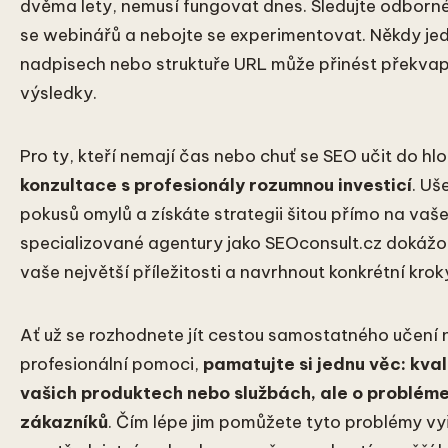
dvěma lety, nemusí fungovat dnes. Sledujte odborn
se webinářů a nebojte se experimentovat. Někdy j
nadpisech nebo struktuře URL může přinést překvap
výsledky.
Pro ty, kteří nemají čas nebo chuť se SEO učit do hl
konzultace s profesionály rozumnou investicí
. Uš
pokusů omylů a získáte strategii šitou přímo na vaš
specializované agentury jako SEOconsult.cz dokážou
vaše největší příležitosti a navrhnout konkrétní kroky 
Ať už se rozhodnete jít cestou samostatného učení
profesionální pomoci,
pamatujte si jednu věc: kval
vašich produktech nebo službách, ale o problém
zákazníků
. Čím lépe jim pomůžete tyto problémy vy