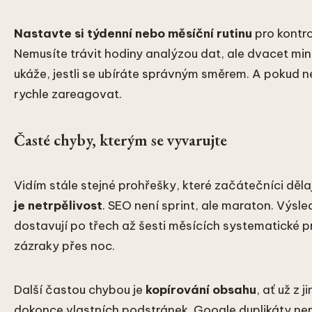
Nastavte si týdenní nebo měsíční rutinu
pro kontro
Nemusíte trávit hodiny analýzou dat, ale dvacet m
ukáže, jestli se ubíráte správným směrem. A pokud 
rychle zareagovat.
Časté chyby, kterým se vyvarujte
Vidím stále stejné prohřešky, které začátečníci dělaj
je netrpělivost
. SEO není sprint, ale maraton. Výsl
dostavují po třech až šesti měsících systematické p
zázraky přes noc.
Další častou chybou je
kopírování obsahu
, ať už z 
dokonce vlastních podstránek. Google duplikáty ne