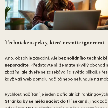
Technické aspekty, které nesmíte ignorovat
Ano, obsah je zásadní. Ale
bez solidního technické
neporadíte
. Představte si, že máte skvělý obchod
zbožím, ale dveře se zasekávají a světla blikají. Přes
když váš web pomalu načítá nebo nefunguje na mob
Rychlost načítání je jeden z oficiálních rankingovýc
Stránka by se měla načíst do tří sekund
, jinak za