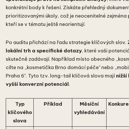
konkrétní body k řešení. Získáte přehledný dokumen
prioritizovanými úkoly, což je neocenitelné zejména
kteří se v tématu ještě neorientují.
Po auditu přichází na řadu strategie klíčových slov.
lokální trh a specifické dotazy
, které vaši potenci
skutečně zadávají. Například místo obecného „kosm
cílte na „kosmetička Brno domácí péče" nebo „mobi
Praha 6". Tyto tzv. long-tail klíčová slova mají
nižší
vyšší konverzní potenciál
.
Typ
Příklad
Měsíční
Konkure
klíčového
vyhledávání
slova