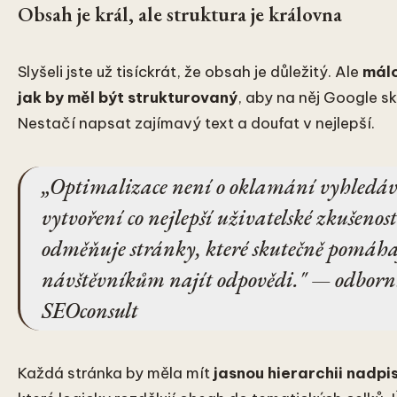
Obsah je král, ale struktura je královna
Slyšeli jste už tisíckrát, že obsah je důležitý. Ale
málo
jak by měl být strukturovaný
, aby na něj Google s
Nestačí napsat zajímavý text a doufat v nejlepší.
„Optimalizace není o oklamání vyhledáva
vytvoření co nejlepší uživatelské zkušenost
odměňuje stránky, které skutečně pomáha
návštěvníkům najít odpovědi." — odborn
SEOconsult
Každá stránka by měla mít
jasnou hierarchii nadpi