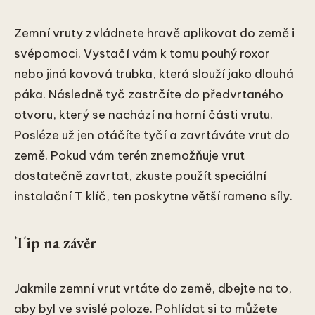
Zemní vruty zvládnete hravě aplikovat do země i
svépomoci. Vystačí vám k tomu pouhý roxor
nebo jiná kovová trubka, která slouží jako dlouhá
páka. Následně tyč zastrčíte do předvrtaného
otvoru, který se nachází na horní části vrutu.
Posléze už jen otáčíte tyčí a zavrtáváte vrut do
země. Pokud vám terén znemožňuje vrut
dostatečně zavrtat, zkuste použít speciální
instalační T klíč, ten poskytne větší rameno síly.
Tip na závěr
Jakmile zemní vrut vrtáte do země, dbejte na to,
aby byl ve svislé poloze. Pohlídat si to můžete