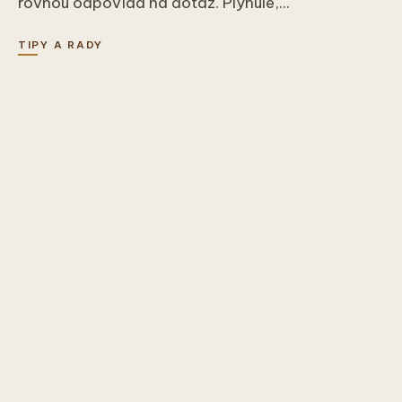
rovnou odpovídá na dotaz. Plynule,...
TIPY A RADY