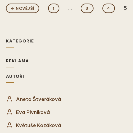
...
5
← NOVĚJŠÍ
1
3
4
KATEGORIE
REKLAMA
AUTOŘI
Aneta Štveráková
Eva Pivníková
Květuše Kozáková