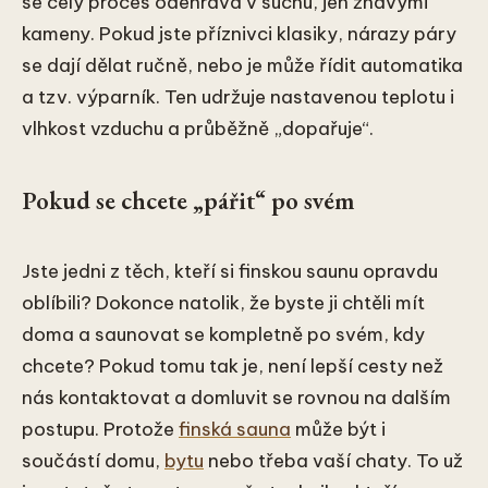
se celý proces odehrává v suchu, jen žhavými
kameny. Pokud jste příznivci klasiky, nárazy páry
se dají dělat ručně, nebo je může řídit automatika
a tzv. výparník. Ten udržuje nastavenou teplotu i
vlhkost vzduchu a průběžně „dopařuje“.
Pokud se chcete „pářit“ po svém
Jste jedni z těch, kteří si finskou saunu opravdu
oblíbili? Dokonce natolik, že byste ji chtěli mít
doma a saunovat se kompletně po svém, kdy
chcete? Pokud tomu tak je, není lepší cesty než
nás kontaktovat a domluvit se rovnou na dalším
postupu. Protože
finská sauna
může být i
součástí domu,
bytu
nebo třeba vaší chaty. To už