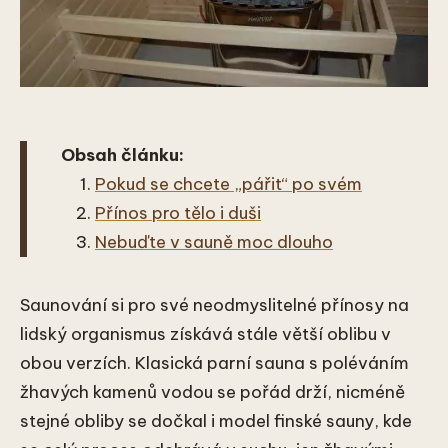
Obsah článku:
Pokud se chcete „pářit“ po svém
Přínos pro tělo i duši
Nebuďte v sauně moc dlouho
Saunování si pro své neodmyslitelné přínosy na
lidský organismus získává stále větší oblibu v
obou verzích. Klasická parní sauna s poléváním
žhavých kamenů vodou se pořád drží, nicméně
stejné obliby se dočkal i model finské sauny, kde