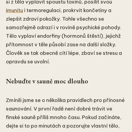
si z těla vyplavit spoustu toxinů, posílit svou
imunitu
i termoregulaci, prokrvit končetiny a
zlepšit zdraví pokožky. Tohle všechno se
samozřejmě odrazí i v rovině psychické pohody.
Tělo vyplaví endorfiny (hormonů štěstí), jejichž
přítomnost v těle působí zase na další složky.
Člověk se tak obecně cítí lépe, zbaví se stresu a
opravdu se uvolní.
Nebuďte v sauně moc dlouho
Zmínili jsme se o několika pravidlech pro přínosné
saunování. V první řadě není dobré trávit ve
finské sauně příliš mnoho času. Pokud začínáte,
dejte si to po minutách a pozorujte vlastní tělo,