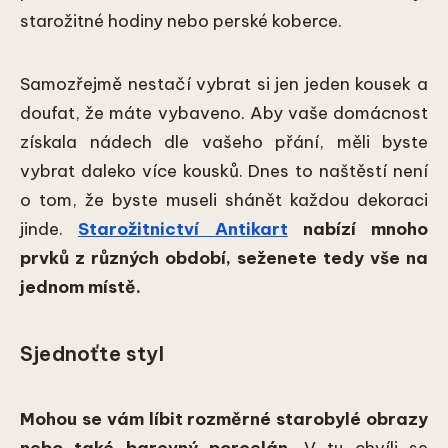
starožitné hodiny nebo perské koberce.
Samozřejmě nestačí vybrat si jen jeden kousek a
doufat, že máte vybaveno. Aby vaše domácnost
získala nádech dle vašeho přání, měli byste
vybrat daleko více kousků. Dnes to naštěstí není
o tom, že byste museli shánět každou dekoraci
jinde.
Starožitnictví Antikart
nabízí mnoho
prvků z různých období, seženete tedy vše na
jednom místě.
Sjednoťte styl
Mohou se vám líbit rozměrné starobylé obrazy
nebo také barevný porcelán.
V tu chvíli se