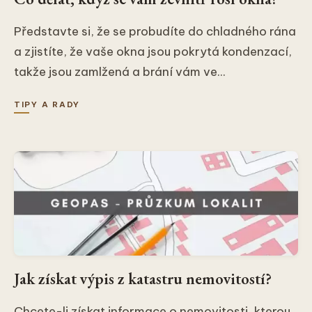
Představte si, že se probudíte do chladného rána
a zjistíte, že vaše okna jsou pokrytá kondenzací,
takže jsou zamlžená a brání vám ve...
TIPY A RADY
Jak získat výpis z katastru nemovitostí?
Chcete-li získat informace o nemovitosti, kterou