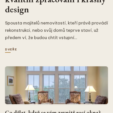
design
Spousta majitelů nemovitostí, kteří právě provádí
rekonstrukci, nebo svůj domů teprve staví, už
předem ví, že budou chtít vstupní...
DVEŘE
Co dělat, když se vám zevnitř rosí okna?