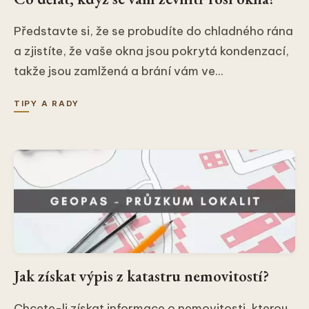
Představte si, že se probudíte do chladného rána
a zjistíte, že vaše okna jsou pokrytá kondenzací,
takže jsou zamlžená a brání vám ve...
TIPY A RADY
Jak získat výpis z katastru nemovitostí?
Chcete-li získat informace o nemovitosti, kterou