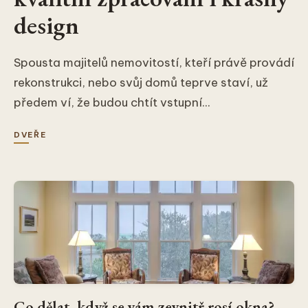
design
Spousta majitelů nemovitostí, kteří právě provádí
rekonstrukci, nebo svůj domů teprve staví, už
předem ví, že budou chtít vstupní...
DVEŘE
Co dělat, když se vám zevnitř rosí okna?