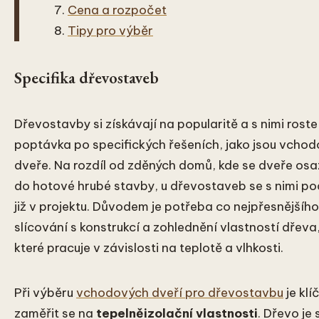
Cena a rozpočet
Tipy pro výběr
Specifika dřevostaveb
Dřevostavby si získávají na popularitě a s nimi roste 
poptávka po specifických řešeních, jako jsou vcho
dveře. Na rozdíl od zděných domů, kde se dveře osaz
do hotové hrubé stavby, u dřevostaveb se s nimi po
již v projektu. Důvodem je potřeba co nejpřesnějšího
slícování s konstrukcí a zohlednění vlastností dřeva
které pracuje v závislosti na teplotě a vlhkosti.
Při výběru
vchodových dveří pro dřevostavbu
je klí
zaměřit se na
tepelněizolační vlastnosti
. Dřevo je 