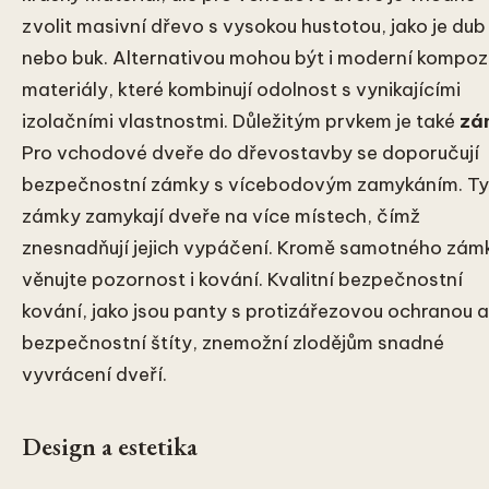
zvolit masivní dřevo s vysokou hustotou, jako je dub
nebo buk. Alternativou mohou být i moderní kompozi
materiály, které kombinují odolnost s vynikajícími
izolačními vlastnostmi. Důležitým prvkem je také
zá
Pro vchodové dveře do dřevostavby se doporučují
bezpečnostní zámky s vícebodovým zamykáním. Ty
zámky zamykají dveře na více místech, čímž
znesnadňují jejich vypáčení. Kromě samotného zám
věnujte pozornost i kování. Kvalitní bezpečnostní
kování, jako jsou panty s protizářezovou ochranou a
bezpečnostní štíty, znemožní zlodějům snadné
vyvrácení dveří.
Design a estetika