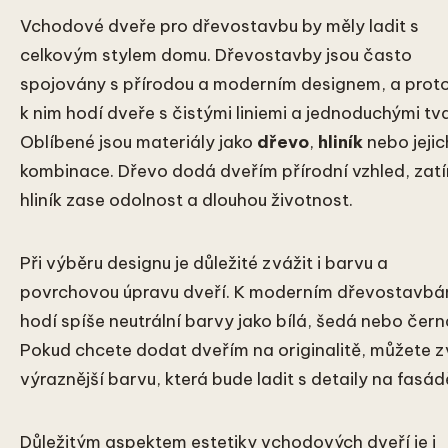
Vchodové dveře pro dřevostavbu by měly ladit s
celkovým stylem domu. Dřevostavby jsou často
spojovány s přírodou a moderním designem, a proto
k nim hodí dveře s čistými liniemi a jednoduchými tv
Oblíbené jsou materiály jako
dřevo
,
hliník
nebo jejic
kombinace. Dřevo dodá dveřím přírodní vzhled, zat
hliník zase odolnost a dlouhou životnost.
Při výběru designu je důležité zvážit i barvu a
povrchovou úpravu dveří. K moderním dřevostavbá
hodí spíše neutrální barvy jako bílá, šedá nebo čern
Pokud chcete dodat dveřím na originalitě, můžete zv
výraznější barvu, která bude ladit s detaily na fasád
Důležitým aspektem estetiky vchodových dveří je i