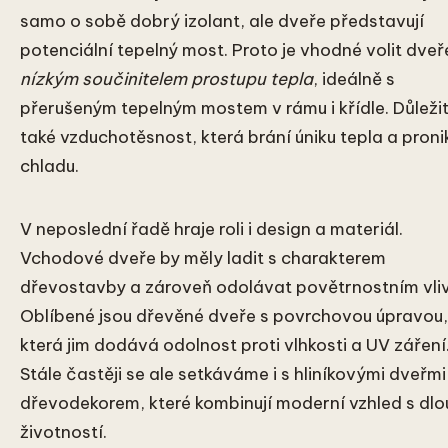
samo o sobě dobrý izolant, ale dveře představují
potenciální tepelný most. Proto je vhodné volit dveř
nízkým součinitelem prostupu tepla
, ideálně s
přerušeným tepelným mostem v rámu i křídle. Důležit
také vzduchotěsnost, která brání úniku tepla a proni
chladu.
V neposlední řadě hraje roli i design a materiál.
Vchodové dveře by měly ladit s charakterem
dřevostavby a zároveň odolávat povětrnostním vli
Oblíbené jsou dřevěné dveře s povrchovou úpravou,
která jim dodává odolnost proti vlhkosti a UV záření
Stále častěji se ale setkáváme i s hliníkovými dveřmi
dřevodekorem, které kombinují moderní vzhled s dl
životností.