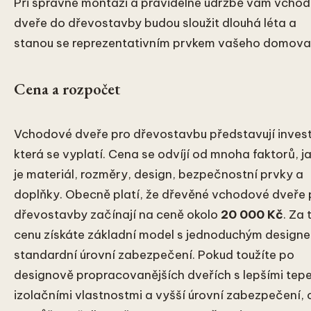
Při správné montáži a pravidelné údržbě vám vcho
dveře do dřevostavby budou sloužit dlouhá léta a
stanou se reprezentativním prvkem vašeho domova
Cena a rozpočet
Vchodové dveře pro dřevostavbu představují investi
která se vyplatí. Cena se odvíjí od mnoha faktorů, j
je materiál, rozměry, design, bezpečnostní prvky a
doplňky. Obecně platí, že dřevěné vchodové dveře 
dřevostavby začínají na ceně okolo
20 000 Kč
. Za 
cenu získáte základní model s jednoduchým design
standardní úrovní zabezpečení. Pokud toužíte po
designově propracovanějších dveřích s lepšími tep
izolačními vlastnostmi a vyšší úrovní zabezpečení,