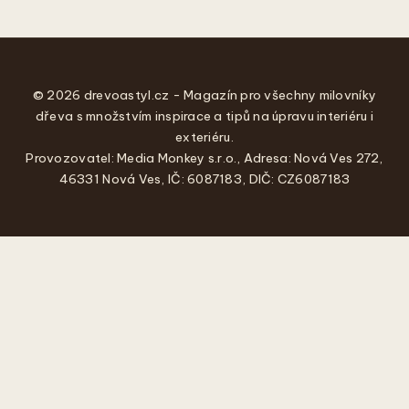
© 2026 drevoastyl.cz - Magazín pro všechny milovníky
dřeva s množstvím inspirace a tipů na úpravu interiéru i
exteriéru.
Provozovatel: Media Monkey s.r.o., Adresa: Nová Ves 272,
46331 Nová Ves, IČ: 6087183, DIČ: CZ6087183