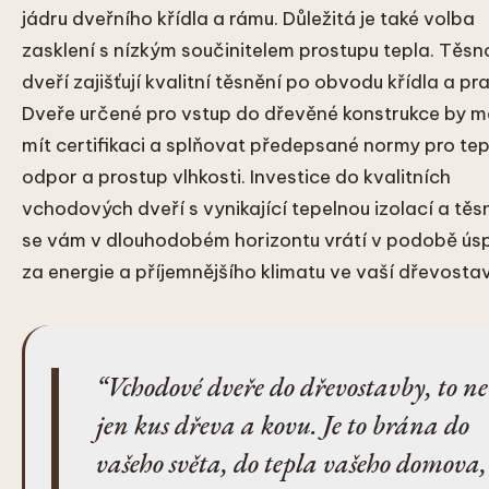
jádru dveřního křídla a rámu. Důležitá je také volba
zasklení s nízkým součinitelem prostupu tepla. Těsn
dveří zajišťují kvalitní těsnění po obvodu křídla a pr
Dveře určené pro vstup do dřevěné konstrukce by m
mít certifikaci a splňovat předepsané normy pro te
odpor a prostup vlhkosti. Investice do kvalitních
vchodových dveří s vynikající tepelnou izolací a těs
se vám v dlouhodobém horizontu vrátí v podobě ús
za energie a příjemnějšího klimatu ve vaší dřevosta
Vchodové dveře do dřevostavby, to n
jen kus dřeva a kovu. Je to brána do
vašeho světa, do tepla vašeho domova,