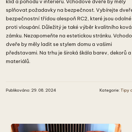
klid a pohodu v interiéru. Vchodové dveře by měly
splňovat požadavky na bezpečnost. Vybírejte dveř
bezpečnostní třídou alespoň RC2, které jsou odolné
proti vloupání. Důležitý je také výběr kvalitního ková
zámku. Nezapomeňte na estetickou stránku. Vchod
dveře by měly ladit se stylem domu a vašimi
představami. Na trhu je široká škála barev, dekorů a
materiálů.
Publikováno: 29. 08. 2024
Kategorie:
Tipy 