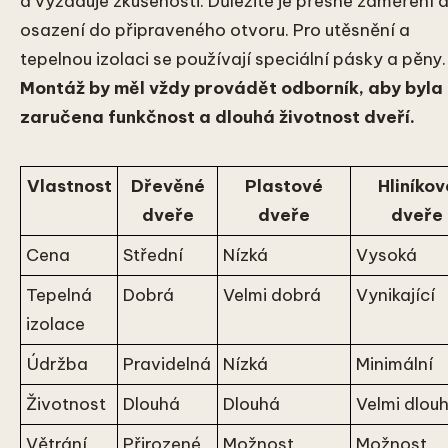
a vyžaduje zkušenosti. Důležité je přesné zaměření 
osazení do připraveného otvoru. Pro utěsnění a
tepelnou izolaci se používají speciální pásky a pěny.
Montáž by měl vždy provádět odborník, aby byla
zaručena funkčnost a dlouhá životnost dveří.
Vlastnost
Dřevěné
Plastové
Hliníkov
dveře
dveře
dveře
Cena
Střední
Nízká
Vysoká
Tepelná
Dobrá
Velmi dobrá
Vynikající
izolace
Údržba
Pravidelná
Nízká
Minimální
Životnost
Dlouhá
Dlouhá
Velmi dlou
Větrání
Přirozené
Možnost
Možnost