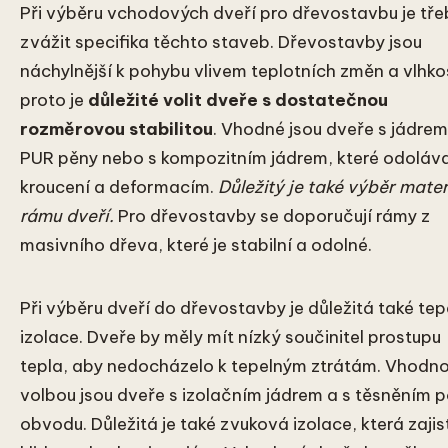
Při výběru vchodových dveří pro dřevostavbu je tř
zvážit specifika těchto staveb. Dřevostavby jsou
náchylnější k pohybu vlivem teplotních změn a vlhkos
proto je
důležité volit dveře s dostatečnou
rozměrovou stabilitou
. Vhodné jsou dveře s jádrem
PUR pěny nebo s kompozitním jádrem, které odoláva
kroucení a deformacím.
Důležitý je také výběr mater
rámu dveří.
Pro dřevostavby se doporučují rámy z
masivního dřeva, které je stabilní a odolné.
Při výběru dveří do dřevostavby je důležitá také te
izolace. Dveře by měly mít nízký součinitel prostupu
tepla, aby nedocházelo k tepelným ztrátám. Vhodn
volbou jsou dveře s izolačním jádrem a s těsněním 
obvodu. Důležitá je také zvuková izolace, která zajis