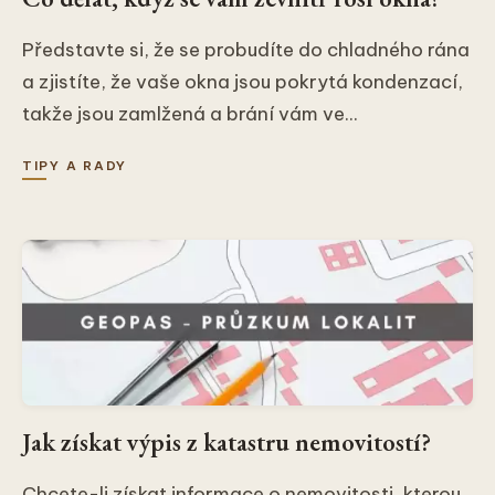
Představte si, že se probudíte do chladného rána
a zjistíte, že vaše okna jsou pokrytá kondenzací,
takže jsou zamlžená a brání vám ve...
TIPY A RADY
Jak získat výpis z katastru nemovitostí?
Chcete-li získat informace o nemovitosti, kterou