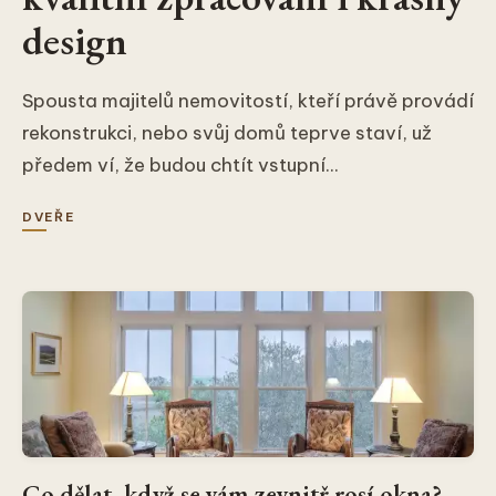
design
Spousta majitelů nemovitostí, kteří právě provádí
rekonstrukci, nebo svůj domů teprve staví, už
předem ví, že budou chtít vstupní...
DVEŘE
Co dělat, když se vám zevnitř rosí okna?