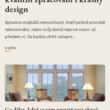
design
Spousta majitelů nemovitostí, kteří právě provádí
rekonstrukci, nebo svůj domů teprve staví, už
předem ví, že budou chtít vstupní...
DVEŘE
Co dělat, když se vám zevnitř rosí okna?