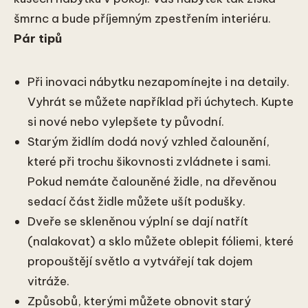
šmrnc a bude příjemným zpestřením interiéru.
Pár tipů
Při inovaci nábytku nezapomínejte i na detaily.
Vyhrát se můžete například při úchytech. Kupte
si nové nebo vylepšete ty původní.
Starým židlím dodá nový vzhled čalounění,
které při trochu šikovnosti zvládnete i sami.
Pokud nemáte čalouněné židle, na dřevěnou
sedací část židle můžete ušít podušky.
Dveře se skleněnou výplní se dají natřít
(nalakovat) a sklo můžete oblepit fóliemi, které
propouštějí světlo a vytvářejí tak dojem
vitráže.
Způsobů, kterými můžete obnovit starý