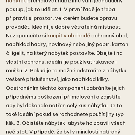
nábytek
přemalovat nabízíme vám jednoduchý
postup, jak to udělat. 1. V první řadě je třeba
připravit si prostor, ve kterém budete opravu
provádět. Ideální je dobře větratelná místnost.
Nezapomeňte si
koupit v obchodě
ochranný obal,
například hadry, novinový nebo jiný papír, karton
či igelit, na který nábytek postavíte. Dbejte i na
vlastní ochranu, ideální je používat rukavice i
roušku. 2. Pokud je to možné odstraňte z nábytku
veškeré příslušenství, jako například kliky.
Odstraněním těchto komponent zabráníte jejich
případnému poškození při malování a zajistíte
aby byl dokonale natřen celý kus nábytku. Je to
také ideální pokud se rozhodnete použít jiný typ
klik. 3. Očistěte nábytek, abyste ho zbavili všech
nečistot. V případě, že byl v minulosti natíraný