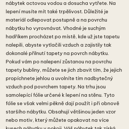
nábytek octovou vodou a dosucha vytřete. Na
lepení musíte mít také trpělivost. Důležité je
materiál odlepovat postupně a na povrchu
nábytku ho vyrovnávat. Vhodné je suchým
hadříkem procházet po místě, kde už jste tapetu
nalepili, abyste vytlačili vzduch a zajistily tak
dokonalé přilnutí tapety na povrch nábytku.
Pokud vám po nalepení zůstanou na povrchu
tapety bubliny, můžete se jich zbavit tím, že jejich
propíchnete jehlou a uvolníte tím nadbytečný
vzduch pod povrchem tapety. Na trhu jsou
samolepící fólie určené k lepení na stěnu. Tyto
fólie se však velmi pěkně dají použít i při obnově
staršího nábytku. Obsahují většinou jeden vzor
nebo motiv, který můžete opakovat na více
kusech nábytku v pokoji. Váš nábytek tak získá