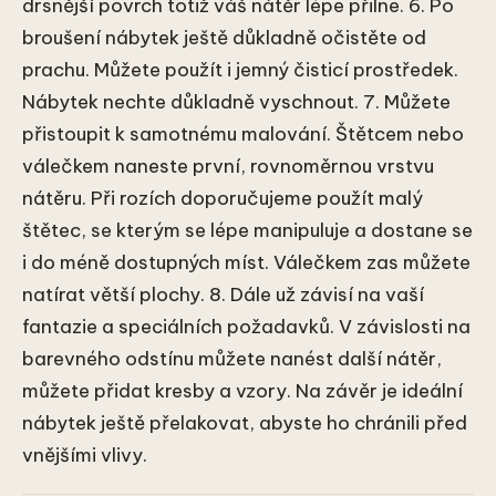
drsnější povrch totiž váš nátěr lépe přilne. 6. Po
broušení nábytek ještě důkladně očistěte od
prachu. Můžete použít i jemný čisticí prostředek.
Nábytek nechte důkladně vyschnout. 7. Můžete
přistoupit k samotnému malování. Štětcem nebo
válečkem naneste první, rovnoměrnou vrstvu
nátěru. Při rozích doporučujeme použít malý
štětec, se kterým se lépe manipuluje a dostane se
i do méně dostupných míst. Válečkem zas můžete
natírat větší plochy. 8. Dále už závisí na vaší
fantazie a speciálních požadavků. V závislosti na
barevného odstínu můžete nanést další nátěr,
můžete přidat kresby a vzory. Na závěr je ideální
nábytek ještě přelakovat, abyste ho chránili před
vnějšími vlivy.