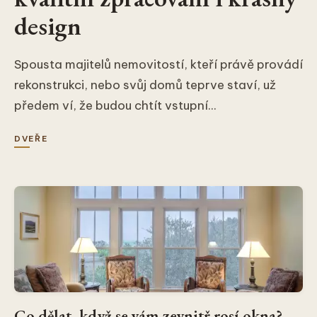
design
Spousta majitelů nemovitostí, kteří právě provádí
rekonstrukci, nebo svůj domů teprve staví, už
předem ví, že budou chtít vstupní...
DVEŘE
Co dělat, když se vám zevnitř rosí okna?