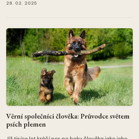
28. 02. 2025
Věrní společníci člověka: Průvodce světem
psích plemen
Již tisíce let kráčí pes po boku člověka jako jeho