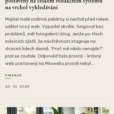
postavený na českém redakčním systému
na vrchol vyhledávání
Majitel malé rodinné pekárny si nechal před rokem
udělat nový web. Vypadal skvěle, fungoval bez
problémů, měl fotogalerii i blog. Jenže po třech
měsících zjistil, že návštěvnost stagnuje na
dvaceti lidech denně. "Proč mě nikdo nenajde?"
ptal se zoufale. Odpověď byla prostá - krásný
web postavený na Miowebu prostě nebyl...
FINANCE
20. 10. 2025