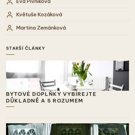
Eva Pivníková
Květuše Kozáková
Martina Zemánková
STARŠÍ ČLÁNKY
BYTOVÉ DOPLŇKY VYBÍREJTE
DŮKLADNĚ A S ROZUMEM