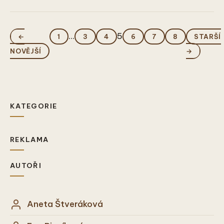
...
5
←
1
3
4
6
7
8
STARŠÍ
NOVĚJŠÍ
→
KATEGORIE
REKLAMA
AUTOŘI
Aneta Štveráková