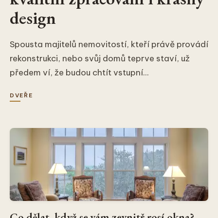
design
Spousta majitelů nemovitostí, kteří právě provádí
rekonstrukci, nebo svůj domů teprve staví, už
předem ví, že budou chtít vstupní...
DVEŘE
Co dělat, když se vám zevnitř rosí okna?