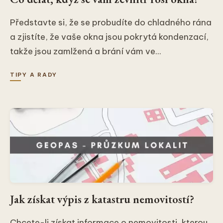
Představte si, že se probudíte do chladného rána
a zjistíte, že vaše okna jsou pokrytá kondenzací,
takže jsou zamlžená a brání vám ve...
TIPY A RADY
Jak získat výpis z katastru nemovitostí?
Chcete-li získat informace o nemovitosti, kterou